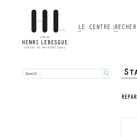
Aller
au
contenu
principal
LE CENTRE
RECHE
Main
navigation
St
Search
REPAR