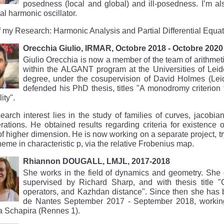
posedness (local and global) and ill-posedness. I’m al
nal harmonic oscillator.
f my Research: Harmonic Analysis and Partial Differential Equa
Orecchia Giulio, IRMAR, Octobre 2018 - Octobre 2020
Giulio Orecchia is now a member of the team of arithmet
within the ALGANT program at the Universities of Lei
degree, under the cosupervision of David Holmes (Lei
defended his PhD thesis, titles "A monodromy criterion
lity".
earch interest lies in the study of families of curves, jacobi
rations. He obtained results regarding criteria for existenc
f higher dimension. He is now working on a separate project, t
heme in characteristic p, via the relative Frobenius map.
Rhiannon DOUGALL, LMJL, 2017-2018
She works in the field of dynamics and geometry. She 
supervised by Richard Sharp, and with thesis title "C
operators, and Kazhdan distance". Since then she has
de Nantes September 2017 - September 2018, workin
a Schapira (Rennes 1).