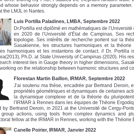
nd whose behavior strongly depends on a memory parameter.
at the LMJL in Nantes.
Luis Portilla Paladines, LMBA, Septembre 2022
Dr.Portilla est diplômé en mathématiques de l'Universit
en 2020 de l'Université d'État de Campinas. Ses reche
topologie. Ses intérêts de recherche portent sur la th
Sasakienne, les structures harmoniques et la théorie K.
res harmoniques et les instantons de contact. // Dr. Portilla
a(2013), Ph.D. at State University of Campinas (2020). His res
earch interest lies in Gauge theory in higher dimensions, Sasa
working on the relationship between harmonic structures and co
Florestan Martin Baillon, IRMAR, Septembre 2022
J'ai soutenu ma thèse, encadrée par Bertrand Deroin, en
propriétés géométriques et dynamiques de certaines actio
la dynamique complexe et de la théorie du pluripotent
l'IRMAR à Rennes dans les équipes de Théorie Ergodiqu
 by Bertrand Deroin, in 2021 at the Université de Cergy-Ponto
n group actions, using tools from complex dynamics and pl
toral fellow at the IRMAR in Rennes, working with the Théorie
Canelle Poirier, IRMAR, Janvier 2022