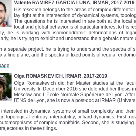
Valente RAMIREZ GARCIA LUNA, IRMAR, 2017-2019
His research belongs to the areas of complex differentia
lay right at the intersection of dynamical systems, topo
The questions he is interested in are both at the local a
local and global behavior is of particular interest to his r
tly, he is working with isomonodromic deformations of logar
larly, he is trying to exhibit and understand the algebraic natur
n a separate project, he is trying to understand the spectra of s
 affine plane, and the spectra of fixed points of regular endomo
page
Olga ROMASKEVICH, IRMAR, 2017-2019
Olga Romaskevich did her Master studies at the facu
University. In December 2016 she defended her thesis i
Moscow and L'École Normale Supérieure de Lyon. After 
l'ENS de Lyon, she is now a post-doc at IRMAR (Universi
 interested in dynamical systems of small complexity and their
han topological entropy, integrability, billiard dynamics. First,
 automorphisms of complex manifolds. Second, she is studying bil
trajectories in these tilings.