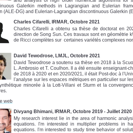
and analysis of high order numerical algorithms for s
tinuous Galerkin methods in Lagrangian and Eulerian frame
in (ALE-DG) and Eulerian-Lagrangian discontinuous Galerkin 
Charles Cifarelli, IRMAR, Octobre 2021
Charles Cifarelli a obtenu sa thèse de doctorat en 202
direction de Song Sun. Ces travaux sont en géométrie k\"a
de Ricci complètes sur certaines variétés complexes n
David Tewodrose, LMJL, Octobre 2021
David Tewodrose a soutenu sa thèse en 2018 à la Scuol
L. Ambrosio et T. Coulhon. Il a été ensuite enseignant-ch
de 2018 à 2020 et en 2020/2021, il était Post-doc à l'Uni
l'analyse sur les espaces métriques en particulier sur l
ynthétique minorée à la Lott-Villani et Sturm et la converge
res.
e web
Divyang Bhimani, IRMAR, Octobre 2019 - Juillet 2020
My research interest lie in the area of harmonic analys
equations. I'm interested in multiplier problems in h
equations. I'm interested to study time behavior of solu