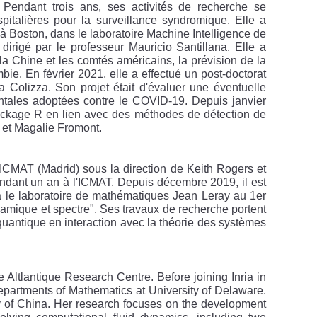
 Pendant trois ans, ses activités de recherche se
italières pour la surveillance syndromique. Elle a
 à Boston, dans le laboratoire Machine Intelligence de
irigé par le professeur Mauricio Santillana. Elle a
 la Chine et les comtés américains, la prévision de la
ie. En février 2021, elle a effectué un post-doctorat
a Colizza. Son projet était d'évaluer une éventuelle
ntales adoptées contre le COVID-19. Depuis janvier
package R en lien avec des méthodes de détection de
 et Magalie Fromont.
ICMAT (Madrid) sous la direction de Keith Rogers et
pendant un an à l'ICMAT. Depuis décembre 2019, il est
dra le laboratoire de mathématiques Jean Leray au 1er
namique et spectre". Ses travaux de recherche portent
uantique en interaction avec la théorie des systèmes
 Altlantique Research Centre. Before joining Inria in
partments of Mathematics at University of Delaware.
y of China. Her research focuses on the development