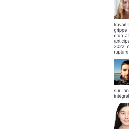
travail
grippe 
d’un an
antici
2022, e
rupture
sur l'a
intégra