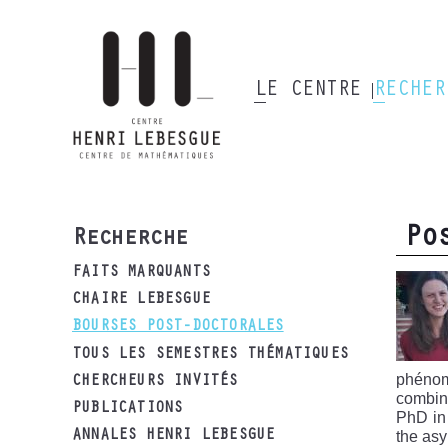
Aller
au
contenu
principal
LE CENTRE
RECHE
Main
navigation
Po
Recherche
FAITS MARQUANTS
CHAIRE LEBESGUE
BOURSES POST-DOCTORALES
TOUS LES SEMESTRES THÉMATIQUES
phénom
CHERCHEURS INVITÉS
combina
PUBLICATIONS
PhD in 
the asy
ANNALES HENRI LEBESGUE