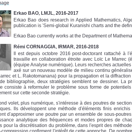
page
Erkao BAO, LMJL, 2016-2017
Erkao Bao does research in Applied Mathematics, Alg
publication is 'Semi-global Kuranishi charts and the defin
Erkao Bao currently works at the Department of Mathemati
Rémi CORNAGGIA, IRMAR, 2016-2018
Il est depuis octobre 2016 post-doctorant rattaché à 
travaille en collaboration étroite avec Loïc Le Marrec
(équipe Analyse numérique). Leurs recherches actuelles
axé sur un nouveau modèle de milieu continu générali
arrec et L. Rakotomanana) pour la propagation et la diffractio
de bibliographie, deux stratégies semblent se dessiner. La p
 consiste à reformuler le problème sous forme de potentiels 
ement sur cette seconde stratégie.
nd volet, plus numérique, s'intéresse à des poutres de secti
ques. Ils développent une méthode d'éléments finis enrichis 
nt d'approximer une poutre par un ensemble de sous-poutres d
ssance analytique des fréquences et modes propres de chaqu
es pour la discrétisation du problème, dans l'esprit des méthodes
n-compression confirment l'intérêt de cette approche. De nom