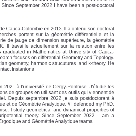
 Since September 2022 I have been a post-doctoral
é de Cauca-Colombie en 2013. Il a obtenu son doctorat
rches portent sur la géométrie différentielle et la
éorie de jauge de dimension supérieure, la géométrie
 Il travaille actuellement sur la relation entre les
 is graduated in Mathematics at University of Cauca-
earch focuses on differential Geometry and Topology.
kian geometry, harmonic strucutures and k-theory. He
ntact Instantons
 2021 à l'université de Cergy-Pontoise. J'étudie les
ns de groupes en utilisant des outils qui viennent de
iel. Depuis septembre 2022 je suis postdoctorant à
e et de Géométrie Analytique. // I defended my PhD,
ise. I study geometrical and dynamical properties of
uripotential theory. Since September 2022, I am a
 Ergodique and Géométrie Analytique teams.