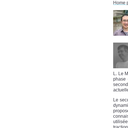
Home 
L. Le M
phase 
seconde
actuell
Le seco
dynami
propose
connai
utilisé
tractio