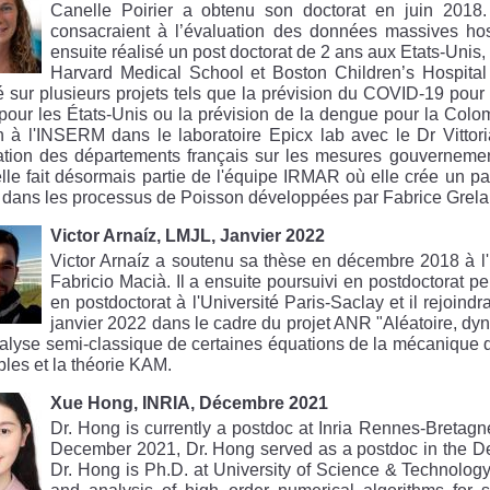
Canelle Poirier a obtenu son doctorat en juin 2018.
consacraient à l’évaluation des données massives hosp
ensuite réalisé un post doctorat de 2 ans aux Etats-Unis,
Harvard Medical School et Boston Children’s Hospital d
lé sur plusieurs projets tels que la prévision du COVID-19 pour
pour les États-Unis ou la prévision de la dengue pour la Colomb
 à l'INSERM dans le laboratoire Epicx lab avec le Dr Vittori
pation des départements français sur les mesures gouverneme
lle fait désormais partie de l'équipe IRMAR où elle crée un 
 dans les processus de Poisson développées par Fabrice Grela
Victor Arnaíz, LMJL, Janvier 2022
Victor Arnaíz a soutenu sa thèse en décembre 2018 à l'
Fabricio Macià. Il a ensuite poursuivi en postdoctorat 
en postdoctorat à l'Université Paris-Saclay et il rejoin
janvier 2022 dans le cadre du projet ANR "Aléatoire, dy
nalyse semi-classique de certaines équations de la mécanique q
bles et la théorie KAM.
Xue Hong, INRIA, Décembre 2021
Dr. Hong is currently a postdoc at Inria Rennes-Bretagne
December 2021, Dr. Hong served as a postdoc in the De
Dr. Hong is Ph.D. at University of Science & Technolog