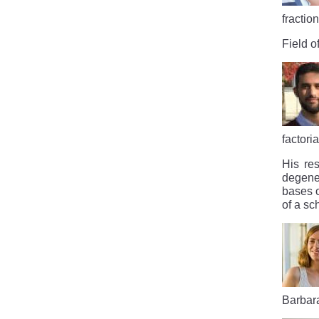
fractio
Field o
factoria
His res
degene
bases o
of a sc
Barbar