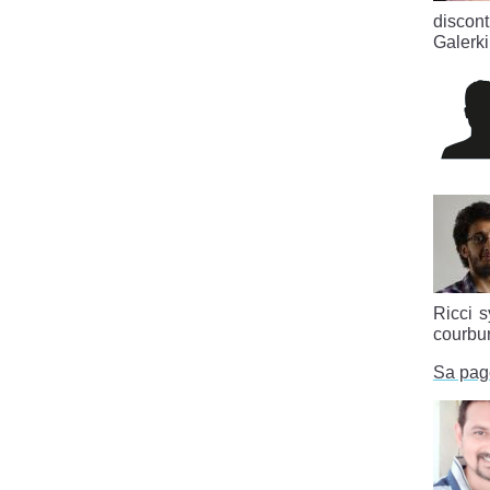
discon
Galerk
Ricci s
courbu
Sa pag