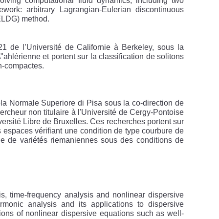
olving computational fluid dynamics, including two
work: arbitrary Lagrangian-Eulerian discontinuous
(ELDG) method.
1 de l’Université de Californie à Berkeley, sous la
hlérienne et portent sur la classification de solitons
on-compactes.
a Normale Superiore di Pisa sous la co-direction de
ercheur non titulaire à l'Université de Cergy-Pontoise
versité Libre de Bruxelles. Ces recherches portent sur
es espaces vérifiant une condition de type courbure de
nce de variétés riemaniennes sous des conditions de
is, time-frequency analysis and nonlinear dispersive
armonic analysis and its applications to dispersive
tions of nonlinear dispersive equations such as well-