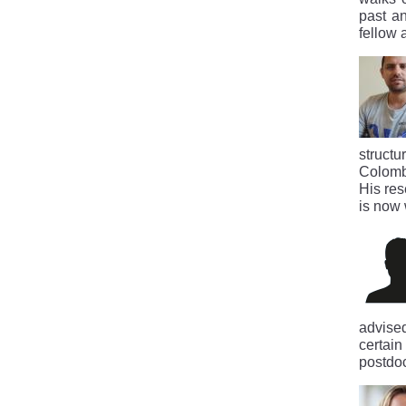
past a
fellow 
structu
Colombi
His res
is now 
advised
certai
postdoc