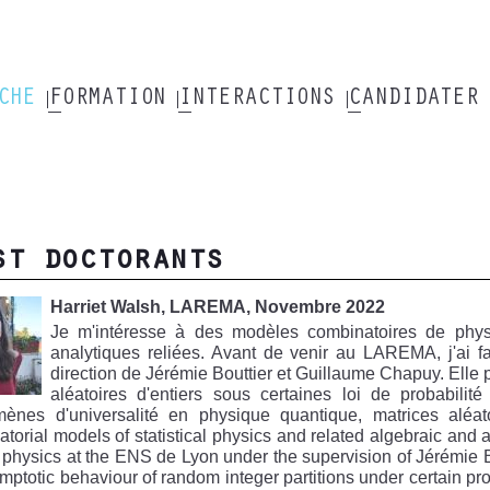
RCHE
FORMATION
INTERACTIONS
CANDIDATER
st doctorants
Harriet Walsh, LAREMA, Novembre 2022
Je m'intéresse à des modèles combinatoires de physi
analytiques reliées. Avant de venir au LAREMA, j'ai 
direction de Jérémie Bouttier et Guillaume Chapuy. Elle 
aléatoires d'entiers sous certaines loi de probabilit
ènes d'universalité en physique quantique, matrices aléatoi
torial models of statistical physics and related algebraic and
physics at the ENS de Lyon under the supervision of Jérémie 
mptotic behaviour of random integer partitions under certain pro