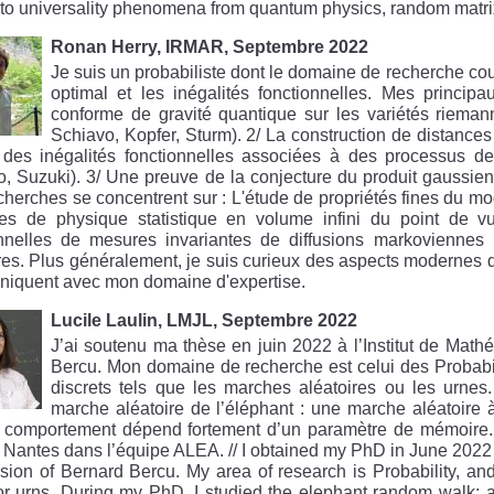
s to universality phenomena from quantum physics, random matr
Ronan Herry, IRMAR, Septembre 2022
Je suis un probabiliste dont le domaine de recherche couvr
optimal et les inégalités fonctionnelles. Mes principa
conforme de gravité quantique sur les variétés riema
Schiavo, Kopfer, Sturm). 2/ La construction de distances 
e des inégalités fonctionnelles associées à des processus d
, Suzuki). 3/ Une preuve de la conjecture du produit gaussie
herches se concentrent sur : L'étude de propriétés fines du mo
es de physique statistique en volume infini du point de vue
onnelles de mesures invariantes de diffusions markoviennes ;
res. Plus généralement, je suis curieux des aspects modernes de
iquent avec mon domaine d'expertise.
Lucile Laulin, LMJL, Septembre 2022
J’ai soutenu ma thèse en juin 2022 à l’Institut de Mat
Bercu. Mon domaine de recherche est celui des Probabil
discrets tels que les marches aléatoires ou les urnes
marche aléatoire de l’éléphant : une marche aléatoire 
e comportement dépend fortement d’un paramètre de mémoire. 
Nantes dans l’équipe ALEA. // I obtained my PhD in June 2022 a
sion of Bernard Bercu. My area of research is Probability, a
r urns. During my PhD, I studied the elephant random walk: a