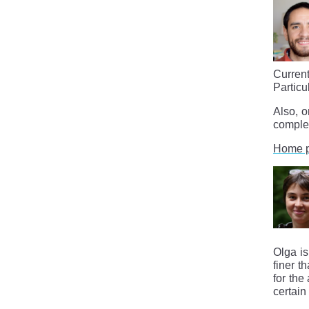
Curren
Particu
Also, o
complex
Home 
Olga is
finer t
for the
certain 