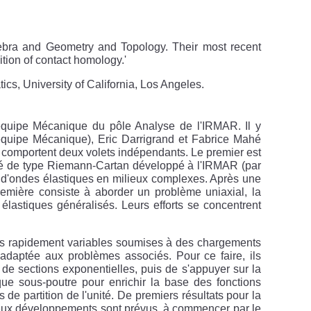
ebra and Geometry and Topology. Their most recent
ition of contact homology.'
cs, University of California, Los Angeles.
l'équipe Mécanique du pôle Analyse de l'IRMAR. Il y
 (équipe Mécanique), Eric Darrigrand et Fabrice Mahé
 comportent deux volets indépendants. Le premier est
sé de type Riemann-Cartan développé à l'IRMAR (par
n d'ondes élastiques en milieux complexes. Après une
remière consiste à aborder un problème uniaxial, la
élastiques généralisés. Leurs efforts se concentrent
ons rapidement variables soumises à des chargements
adaptée aux problèmes associés. Pour ce faire, ils
e sections exponentielles, puis de s'appuyer sur la
e sous-poutre pour enrichir la base des fonctions
 de partition de l'unité. De premiers résultats pour la
breux développements sont prévus, à commencer par le