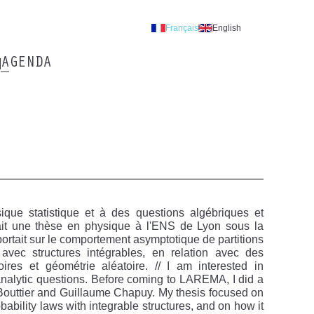
Français
English
AGENDA
que statistique et à des questions algébriques et
fait une thèse en physique à l'ENS de Lyon sous la
portait sur le comportement asymptotique de partitions
é avec structures intégrables, en relation avec des
res et géométrie aléatoire. // I am interested in
 analytic questions. Before coming to LAREMA, I did a
Bouttier and Guillaume Chapuy. My thesis focused on
bability laws with integrable structures, and on how it