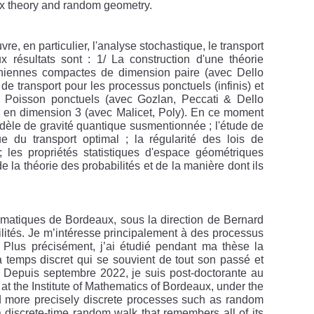
ix theory and random geometry.
e, en particulier, l'analyse stochastique, le transport
ux résultats sont : 1/ La construction d'une théorie
nniennes compactes de dimension paire (avec Dello
de transport pour les processus ponctuels (infinis) et
e Poisson ponctuels (avec Gozlan, Peccati & Dello
n en dimension 3 (avec Malicet, Poly). En ce moment
dèle de gravité quantique susmentionnée ; l'étude de
 du transport optimal ; la régularité des lois de
 les propriétés statistiques d'espace géométriques
 la théorie des probabilités et de la manière dont ils
hématiques de Bordeaux, sous la direction de Bernard
ités. Je m’intéresse principalement à des processus
. Plus précisément, j’ai étudié pendant ma thèse la
à temps discret qui se souvient de tout son passé et
Depuis septembre 2022, je suis post-doctorante au
t the Institute of Mathematics of Bordeaux, under the
nd more precisely discrete processes such as random
 discrete-time random walk that remembers all of its