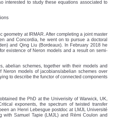
so interested to study these equations associated to
tions
ic geometry at IRMAR. After completing a joint master
den and Concordia, he went on to pursue a doctoral
den) and Qing Liu (Bordeaux). In February 2018 he
 for existence of Neron models and a result on semi-
ans, abelian schemes, together with their models and
e of Neron models of jacobians/abelian schemes over
rying to describe the functor of connected components
obtained the PhD at the Univerisity of Warwick, UK,
ritical exponents, the spectrum of twisted transfer
 been an Henri Lebesgue postdoc at LMJL Université
g with Samuel Tapie (LMJL) and Rémi Coulon and