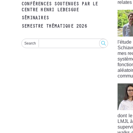
relate
CONFÉRENCES SOUTENUES PAR LE
CENTRE HENRI LEBESGUE
SÉMINAIRES
SEMESTRE THÉMATIQUE 2026
l'étud
Search
Schiavo
mes rec
systèm
foncti
aléatoi
commun
dont l
LMJL à 
supervi
walks o