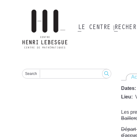
Aller
au
contenu
principal
LE CENTRE
RECHE
Main
navigation
Search
Ac
Dates
Lieu
Les pre
Bailler
Départ 
d'accue