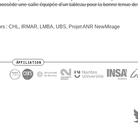
e possède une salle équipée d'un tableau pour la bonne tenue de
rs : CHL, IRMAR, LMBA, UBS, Projet ANR NewMirage
Affiliation