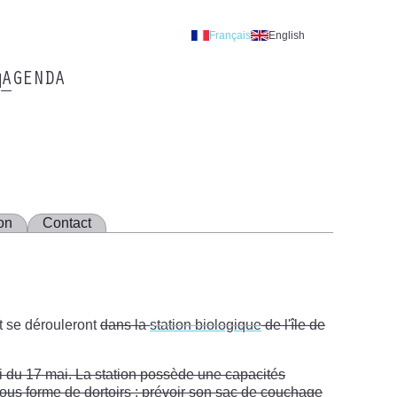
Français
English
AGENDA
on
Contact
t se dérouleront
dans la
station biologique
de l'île de
di du 17 mai. La station possède une capacités
sous forme de dortoirs ; prévoir son sac de couchage