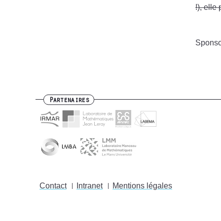
!), ell
Sponso
Partenaires
Contact
Intranet
Mentions légales
Footer
menu