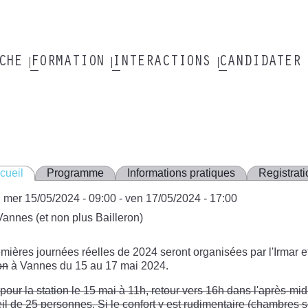
RCHE
FORMATION
INTERACTIONS
CANDIDATER
cueil
Programme
Informations pratiques
Registrati
mer 15/05/2024 - 09:00
-
ven 17/05/2024 - 17:00
Vannes (et non plus Bailleron)
mières journées réelles de 2024 seront organisées par l'Irmar e
on
à Vannes du 15 au 17 mai 2024.
pour la station le 15 mai à 11h, retour vers 16h dans l'après-mi
il de 25 personnes. Si le confort y est rudimentaire (chambres 