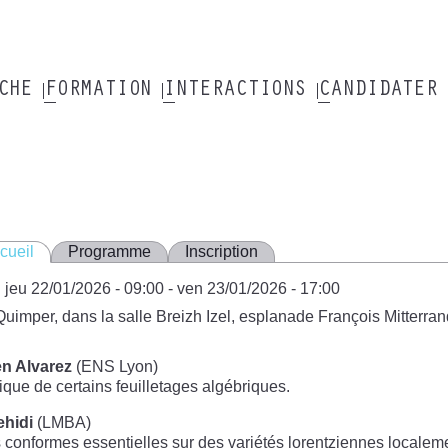
RCHE
FORMATION
INTERACTIONS
CANDIDATER
cueil
Programme
Inscription
jeu 22/01/2026 - 09:00
-
ven 23/01/2026 - 17:00
Quimper, dans la salle Breizh Izel, esplanade François Mitterran
en Alvarez
(ENS Lyon)
ue de certains feuilletages algébriques.
ehidi
(LMBA)
 conformes essentielles sur des variétés lorentziennes locale