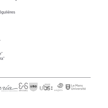
égulières
.
e"
ra"