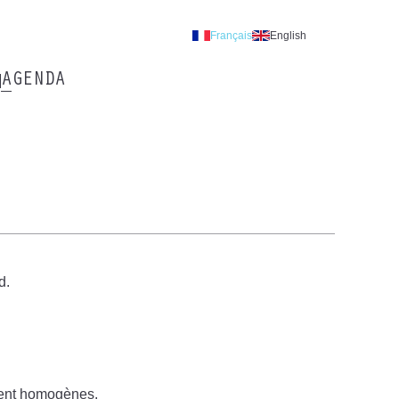
Français
English
AGENDA
d.
ment homogènes.