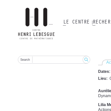
Aller
au
contenu
principal
LE CENTRE
RECHE
Main
navigation
Search
Ac
Dates
Lieu
Auréli
Dynamiq
Lilia M
Actions