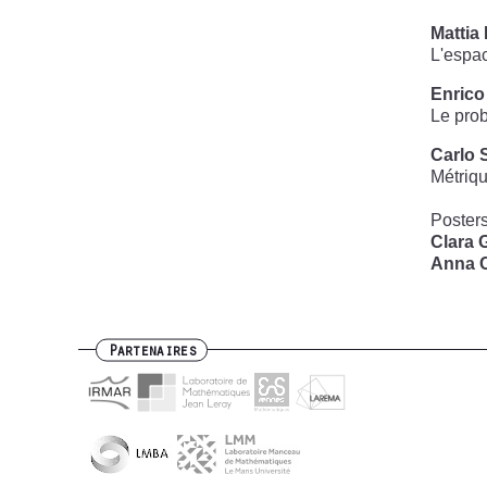
Mattia
L'espac
Enrico
Le prob
Carlo 
Métriq
Posters
Clara 
Anna 
Partenaires