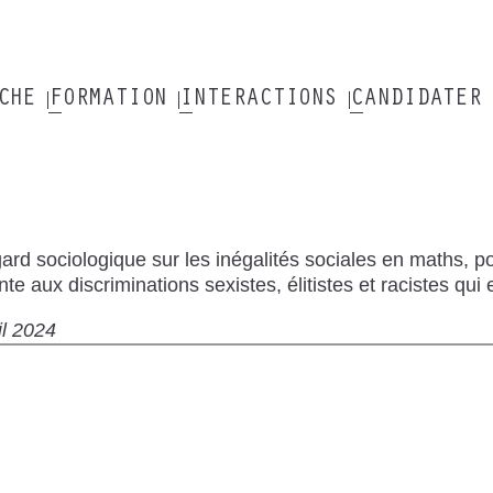
RCHE
FORMATION
INTERACTIONS
CANDIDATER
ard sociologique sur les inégalités sociales en maths, 
nte aux discriminations sexistes, élitistes et racistes qui 
il 2024
te