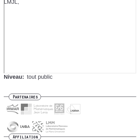
LMJL
URL
de
Vidéo
distante
Niveau
tout public
Partenaires
Affiliation