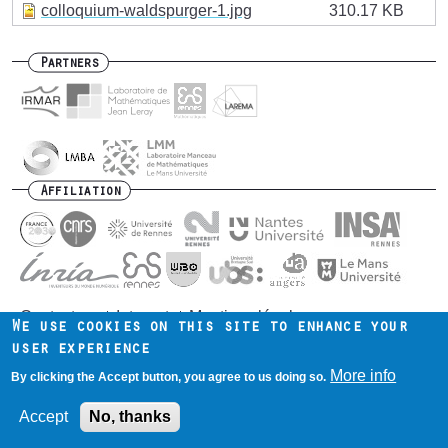
colloquium-waldspurger-1.jpg
310.17 KB
Partners
Affiliation
Contact us
Intranet
Mentions légales
Footer
We use cookies on this site to enhance your
menu
user experience
More info
By clicking the Accept button, you agree to us doing so.
Accept
No, thanks