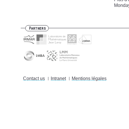
Monday,
Partners
Contact us
Intranet
Mentions légales
Footer
menu