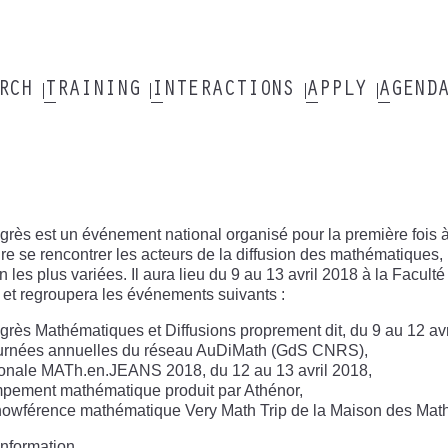
ARCH
TRAINING
INTERACTIONS
APPLY
AGEND
rès est un événement national organisé pour la première fois 
ire se rencontrer les acteurs de la diffusion des mathématiques
on les plus variées. Il aura lieu du 9 au 13 avril 2018 à la Facu
et regroupera les événements suivants :
rès Mathématiques et Diffusions proprement dit, du 9 au 12 avr
urnées annuelles du réseau AuDiMath (GdS CNRS),
ionale MATh.en.JEANS 2018, du 12 au 13 avril 2018,
pement mathématique produit par Athénor,
owférence mathématique Very Math Trip de la Maison des Maths
information
...