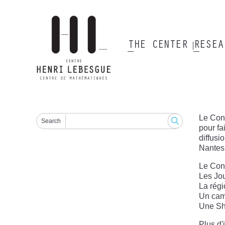
Skip
to
main
content
THE CENTER
RESE
Main
navigation
Le Cong
Search
pour fa
diffusi
Nantes 
Le Cong
Les Jo
La rég
Un cam
Une Sh
Plus d'