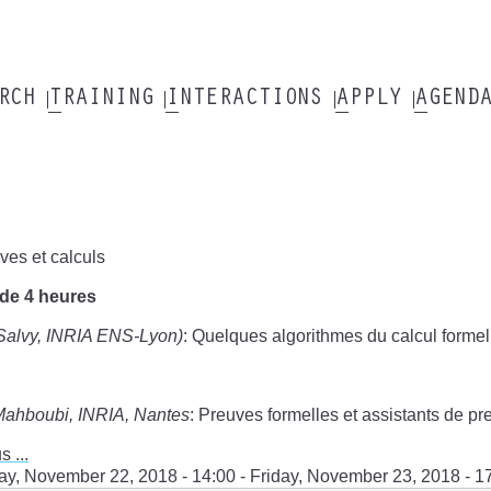
ARCH
TRAINING
INTERACTIONS
APPLY
AGEND
es et calculs
de 4 heures
Salvy, INRIA ENS-Lyon)
: Quelques algorithmes du calcul formel 
Mahboubi, INRIA, Nantes
: Preuves formelles et assistants de pr
s ...
ay, November 22, 2018 - 14:00
-
Friday, November 23, 2018 - 1