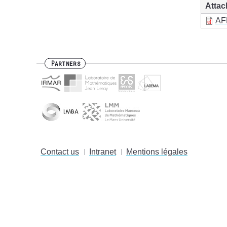
Atta
AF
Partners
Contact us
Intranet
Mentions légales
Footer
menu