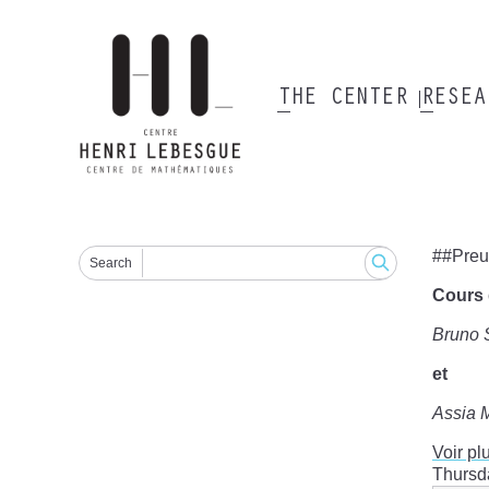
Skip
to
main
content
THE CENTER
RESE
Main
navigation
##Preuv
Search
Cours 
Bruno 
et
Assia 
Voir plu
Thursd