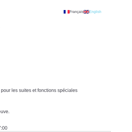
Français
English
A
pour les suites et fonctions spéciales
euve.
7:00