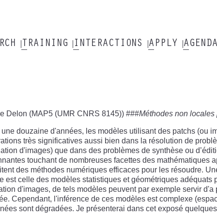
ARCH
TRAINING
INTERACTIONS
APPLY
AGEND
ie Delon (MAP5 (UMR CNRS 8145)) ###
Méthodes non locales p
une douzaine d'années, les modèles utilisant des patchs (ou ima
ations très significatives aussi bien dans la résolution de probl
lation d'images) que dans des problèmes de synthèse ou d’éditi
nantes touchant de nombreuses facettes des mathématiques appl
itent des méthodes numériques efficaces pour les résoudre. Un
e est celle des modèles statistiques et géométriques adéquats 
ation d'images, de tels modèles peuvent par exemple servir d'a pr
e. Cependant, l'inférence de ces modèles est complexe (espace
nées sont dégradées. Je présenterai dans cet exposé quelques