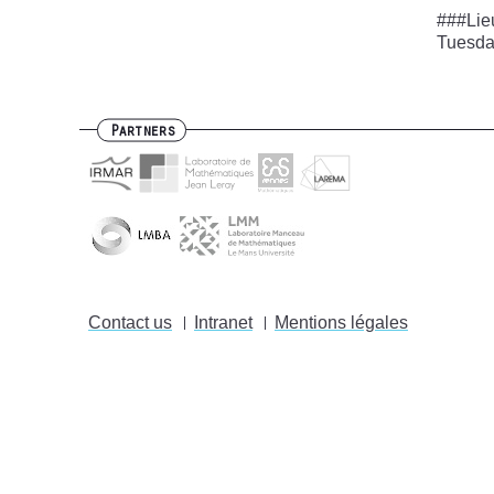
###Lie
Tuesda
Partners
Contact us
Intranet
Mentions légales
Footer
menu