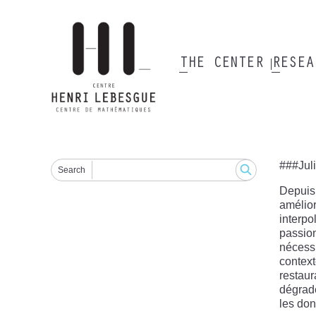
Skip
to
main
content
THE CENTER
RESE
Main
navigation
###Jul
Search
Depuis 
amélior
interpo
passion
nécess
context
restaur
dégradé
les don