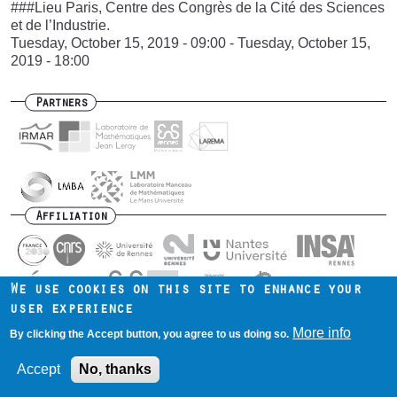
###Lieu Paris, Centre des Congrès de la Cité des Sciences
et de l’Industrie.
Tuesday, October 15, 2019 - 09:00
-
Tuesday, October 15,
2019 - 18:00
Partners
Affiliation
We use cookies on this site to enhance your
user experience
Contact us
Intranet
Mentions légales
Footer
More info
By clicking the Accept button, you agree to us doing so.
menu
Accept
No, thanks