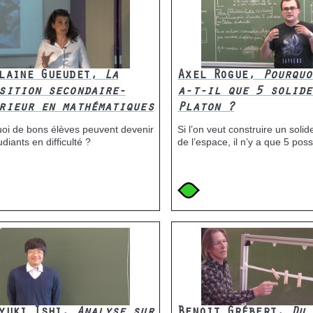
laine Gueudet,
La
Axel Rogue,
Pourquo
sition secondaire-
a-t-il que 5 solide
rieur en mathématiques
Platon ?
oi de bons élèves peuvent devenir
Si l’on veut construire un solid
diants en difficulté ?
de l’espace, il n’y a que 5 possi
e
Icone
Image