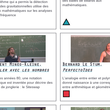
des balles de billards aux
rithme qui a permis la détection
mathématiques.
des gravitationnelles utilise des
x mathématiques sur les analyses
-fréquence
e
Icone
Image
ent Mineo-Kleine,
Bernard Le Stum,
ler avec les nombres
Perfectoïdes
es années 80, une notation
L'analogie entre entier et pol
que est inventée pour décrire des
donné naissance à une corre
 de jonglerie : le Siteswap
entre arithmétique et géométri
e
Icone
Image