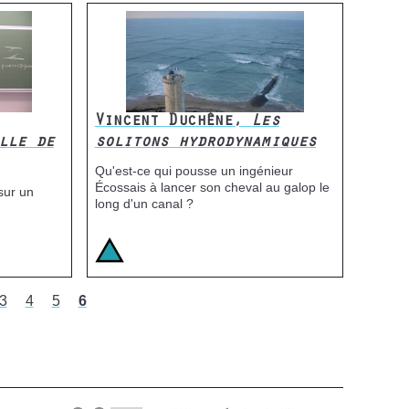
Vincent Duchêne,
Les
lle de
solitons hydrodynamiques
Qu'est-ce qui pousse un ingénieur
Écossais à lancer son cheval au galop le
sur un
long d'un canal ?
Icone
Image
e
Page
3
Page
4
Page
5
Current
6
page