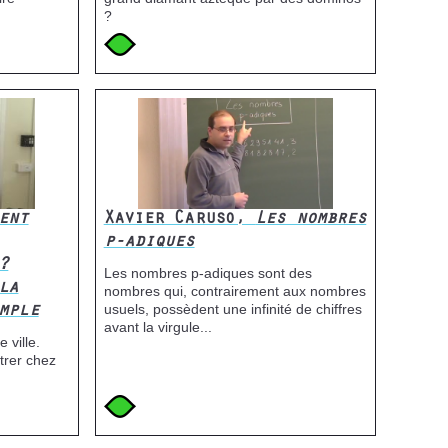
?
Icone
Image
ent
Xavier Caruso,
Les nombres
p-adiques
?
Les nombres p-adiques sont des
la
nombres qui, contrairement aux nombres
usuels, possèdent une infinité de chiffres
mple
avant la virgule...
 ville.
ntrer chez
Icone
Image