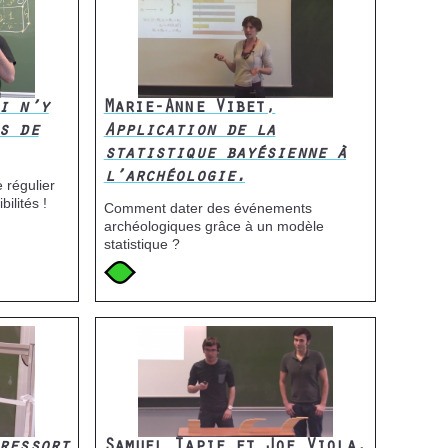
i n’y
Marie-Anne Vibet,
s de
Application de la
statistique bayésienne à
l’archéologie.
e régulier
bilités !
Comment dater des événements
archéologiques grâce à un modèle
statistique ?
Icone
Image