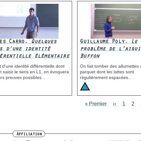
les Carro,
Quelques
Guillaume Poly,
Le
s d’une identité
problème de l'aigui
érentielle élémentaire
Buffon
 d'une identité différentielle dont
On fait tomber des allumettes 
t saisir le sens en L1, on évoquera
parquet dont les lattes sont
urs preuves possibles...
régulièrement espacées...
e
Icone
Image
First
« Premier
Previous
‹‹
Page
1
Pag
2
ation
page
page
Affiliation