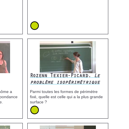
Icone
Image
Rozenn Texier-Picard,
Le
problème isopérimétrique
ynôme a
Parmi toutes les formes de périmètre
spondance
fixé, quelle est celle qui a la plus grande
e.
surface ?
Icone
Image