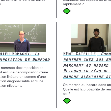
u.
rapidement ?
e
Icone
Image
hieu Romagny,
La
Rémi Catellie,
Comm
mposition de Dunford
rentrer chez soi en
marchant au hasard 
l nommée décomposition de
Retours en zéro de 
d est une décomposition d'une
ation linéaire en somme d'une
marche aléatoire si
ation diagonalisable et d'une
On marche au hasard dans une
tion nilpotente...
Quelle est la probabilité de re
soi ?
e
Icone
Image