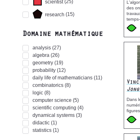
(25)
Name
scientist
L'algo
des on
(extra)
Icone
Image
travau
(15)
Name
research
temps
(extra)
Icone
Imag
Domaine mathématique
analysis
(27)
algebra
(26)
geometry
(19)
probability
(12)
daily life of mathematicians
(11)
Vinc
combinatorics
(8)
Jong
logic
(8)
Dans l
computer science
(5)
numéri
scientific computing
(4)
figures
dynamical systems
(3)
Icone
Imag
didactic
(1)
statistics
(1)