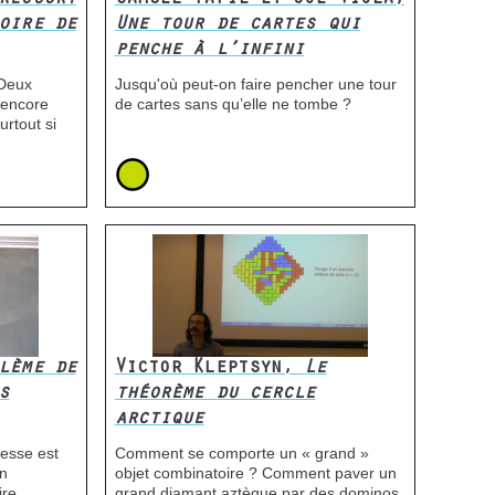
ressort
Samuel Tapie et Joe Viola,
oire de
Une tour de cartes qui
penche à l’infini
 Deux
Jusqu'où peut-on faire pencher une tour
e encore
de cartes sans qu’elle ne tombe ?
rtout si
Icone
Image
lème de
Victor Kleptsyn,
Le
s
théorème du cercle
arctique
esse est
Comment se comporte un « grand »
un
objet combinatoire ? Comment paver un
ire
grand diamant aztèque par des dominos