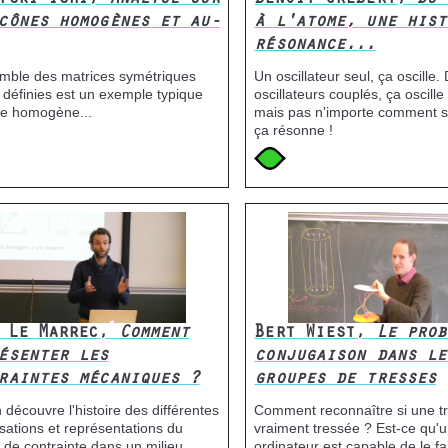
eyuki Ishi,
Analyse sur
Benoit Grébert,
Du 
cônes homogènes et au-
à l'atome, une hist
résonance...
mble des matrices symétriques
Un oscillateur seul, ça oscille.
s définies est un exemple typique
oscillateurs couplés, ça oscill
e homogène...
mais pas n'importe comment su
ça résonne !
e
Icone
Image
c Le Marrec,
Comment
Bert Wiest,
Le prob
ésenter les
conjugaison dans le
raintes mécaniques ?
groupes de tresses
 découvre l'histoire des différentes
Comment reconnaître si une tr
sations et représentations du
vraiment tressée ? Est-ce qu'
de contrainte dans un milieu
ordinateur est capable de le fa