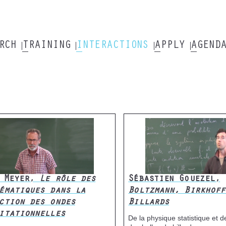
ARCH
TRAINING
INTERACTIONS
APPLY
AGEND
s Meyer,
Le rôle des
Sébastien Gouezel,
ématiques dans la
Boltzmann, Birkhoff
ction des ondes
Billards
itationnelles
De la physique statistique et 